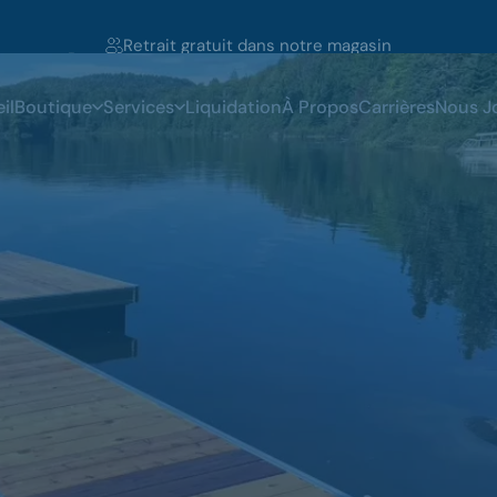
Diaporama Pause
Le service de livraison est offert sur demande
il
Boutique
Services
Liquidation
À Propos
Carrières
Nous J