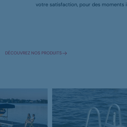
t durabilité au bor
votre satisfaction, pour des moments i
 et services sur mesure. Avec plus de dix ans d’expé
fiables pour vos besoins aquatiques.
DÉCOUVREZ NOS PRODUITS
NOS SERVICES