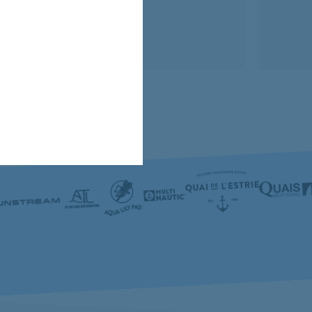
$1,470.00
Beige
Gris