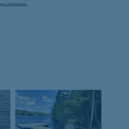
d de l'eau
noubliables.
rience, nous offrons des solutions